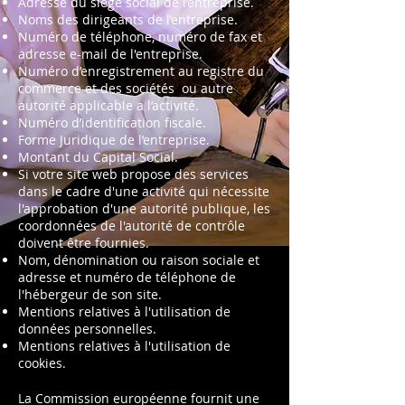
Adresse du siège social de l’entreprise.
Noms des dirigeants de l’entreprise.
Numéro de téléphone, numéro de fax et
adresse e-mail de l'entreprise.
Numéro d’enregistrement au registre du
commerce et des sociétés ou autre
autorité applicable a l’activité.
Numéro d’identification fiscale.
Forme Juridique de l’entreprise.
Montant du Capital Social.
Si votre site web propose des services
dans le cadre d'une activité qui nécessite
l'approbation d'une autorité publique, les
coordonnées de l'autorité de contrôle
doivent être fournies. ​​​
Nom, dénomination ou raison sociale et
adresse et numéro de téléphone de
l'hébergeur de son site.
Mentions relatives à l'utilisation de
données personnelles.
Mentions relatives à l'utilisation de
cookies.
La Commission européenne fournit une