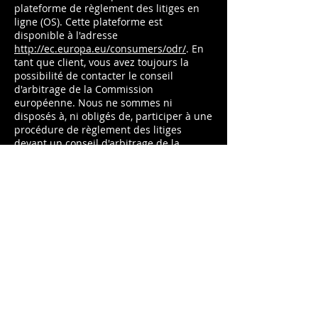
plateforme de règlement des litiges en
ligne (OS). Cette plateforme est
disponible à l'adresse
http://ec.europa.eu/consumers/odr/
. En
tant que client, vous avez toujours la
possibilité de contacter le conseil
d'arbitrage de la Commission
européenne. Nous ne sommes ni
disposés à, ni obligés de, participer à une
procédure de règlement des litiges
devant un conseil d'arbitrage de la
consommation.
E-mail :
Tél :
Fax :
Adresse :
MENTIONS LÉGALES
POLITIQUE EN MATIÈRE DE COOKIES